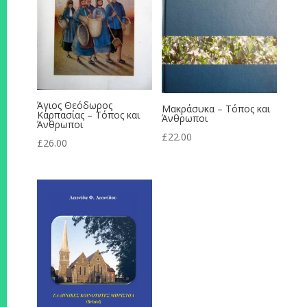
Άγιος Θεόδωρος
Μακράσυκα – Τόπος και
Καρπασίας – Τόπος και
Άνθρωποι
Άνθρωποι
£
22.00
£
26.00