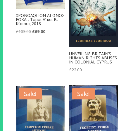
ΧΡΟΝΟΛΟΓΙΟΝ ΑΓΩΝΟΣ
ΕΟΚΑ , Τόμοι A’ και Β΄,
Κύπρος 2018
Original
Current
£
103.00
£
69.00
price
price
was:
is:
UNVEILING BRITAIN’S
£103.00.
£69.00.
HUMAN RIGHTS ABUSES
IN COLONIAL CYPRUS
£
22.00
Sale!
Sale!