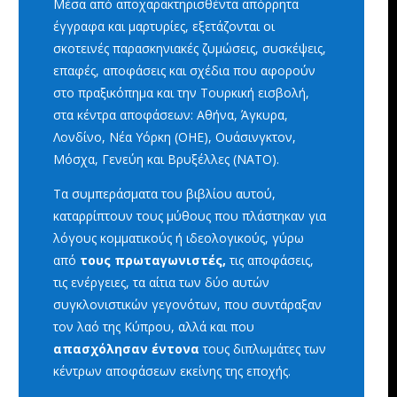
Μέσα από αποχαρακτηρισθέντα απόρρητα
έγγραφα και μαρτυρίες, εξετάζονται οι
σκοτεινές παρασκηνιακές ζυμώσεις, συσκέψεις,
επαφές, αποφάσεις και σχέδια που αφορούν
στο πραξικόπημα και την Τουρκική εισβολή,
στα κέντρα αποφάσεων: Αθήνα, Άγκυρα,
Λονδίνο, Νέα Υόρκη (OΗΕ), Ουάσινγκτον,
Μόσχα, Γενεύη και Βρυξέλλες (ΝΑΤΟ).
Τα συμπεράσματα του βιβλίου αυτού,
καταρρίπτουν τους μύθους που πλάστηκαν για
λόγους κομματικούς ή ιδεολογικούς, γύρω
από
τους πρωταγωνιστές,
τις αποφάσεις,
τις ενέργειες, τα αίτια των δύο αυτών
συγκλονιστικών γεγονότων, που συντάραξαν
τον λαό της Κύπρου, αλλά και που
απασχόλησαν έντονα
τους διπλωμάτες των
κέντρων αποφάσεων εκείνης της εποχής.