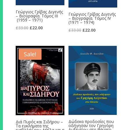
Γεώργιος Γρίβας Διγενής
Γεώργιος Γρίβας Διγενής
– Βιογραφία. Τόμος ΙΙΙ
– Βιογραφία. Τόμος ΙV
(1959 – 1971)
(1971 – 1974)
Original
Current
£
33.00
£
22.00
Original
Current
£
33.00
£
22.00
price
price
price
price
was:
is:
was:
is:
£33.00.
£22.00.
£33.00.
£22.00.
Sale!
Δώδεκα προδοσίες που
Διά Πυρός και Σιδήρου –
οδήγησαν τον Γρηγόρη
Τα εγκλήματα της
Αυξεντίου στο θάνατο
εισβολής του Αττίλα και η