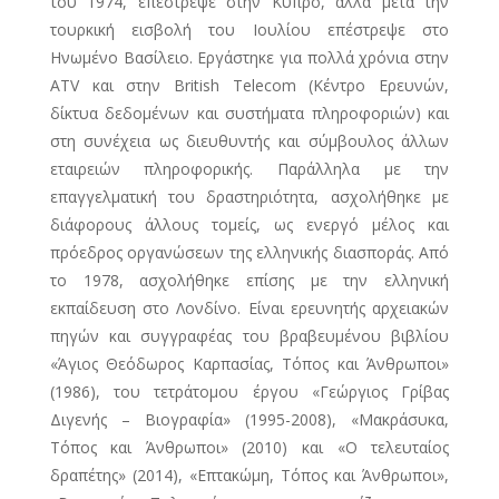
του 1974, επέστρεψε στην Κύπρο, αλλά μετά την
τουρκική εισβολή του Ιουλίου επέστρεψε στο
Ηνωμένο Βασίλειο. Εργάστηκε για πολλά χρόνια στην
ATV και στην British Telecom (Κέντρο Ερευνών,
δίκτυα δεδομένων και συστήματα πληροφοριών) και
στη συνέχεια ως διευθυντής και σύμβουλος άλλων
εταιρειών πληροφορικής. Παράλληλα με την
επαγγελματική του δραστηριότητα, ασχολήθηκε με
διάφορους άλλους τομείς, ως ενεργό μέλος και
πρόεδρος οργανώσεων της ελληνικής διασποράς. Από
το 1978, ασχολήθηκε επίσης με την ελληνική
εκπαίδευση στο Λονδίνο. Είναι ερευνητής αρχειακών
πηγών και συγγραφέας του βραβευμένου βιβλίου
«Άγιος Θεόδωρος Καρπασίας, Τόπος και Άνθρωποι»
(1986), του τετράτομου έργου «Γεώργιος Γρίβας
Διγενής – Βιογραφία» (1995-2008), «Μακράσυκα,
Τόπος και Άνθρωποι» (2010) και «Ο τελευταίος
δραπέτης» (2014), «Επτακώμη, Τόπος και Άνθρωποι»,