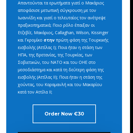
Απαντούνται τα ερωτήματα γιατί ο Μακάριος
αποφάσισε μετωπική σύγκρουση με τον
Ιωαννίδη και γιατί ο τελευταίος τον ανέτρεψε
πραξικοπηματικά; Ποιο ρόλο έπαιξαν οι
Ετζεβίτ,
Μακάριος, Callaghan, Wilson, Kissinger
και Γκρομίκο
στην
πρώτη φάση της Τουρκικής
εισβολής
(Αττίλας Ι); Ποια ήταν η στάση των
ΗΠΑ, της Βρετανίας, της Τουρκίας, των
Σοβιετικών, του ΝΑΤΟ και του ΟΗΕ στο
μεσοδιάστημα και κατά τη δεύτερη φάση της
εισβολής (Αττίλας ΙΙ); Ποια ήταν η στάση της
χούντας, του Καραμανλή και του Μακαρίου
κατά τον Αττίλα ΙΙ;
Order Now €30