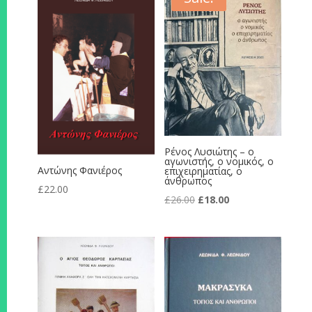
Ρένος Λυσιώτης – ο
αγωνιστής, ο νομικός, ο
Αντώνης Φανιέρος
επιχειρηματίας, ο
άνθρωπος
£
22.00
Original
Current
£
26.00
£
18.00
price
price
was:
is:
£26.00.
£18.00.