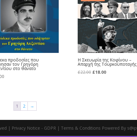
εκα προδοσίες που
Η Σκευωρία της Κοφίνου –
γησαν τον Γρηγόρη
Απαρχή της Τουρκοϋποταγής
ντίου στο θάνατο
Original
Current
£
22.00
£
18.00
00
price
price
was:
is:
£22.00.
£18.00.
1
2
→
rved | Privacy Notice - GDPR | Terms & Conditions Powered By s@ip