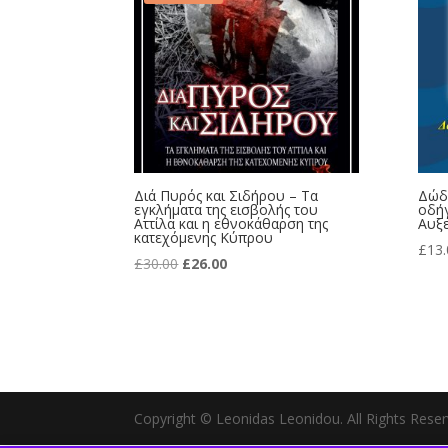
Διά Πυρός και Σιδήρου – Τα
Δώδ
εγκλήματα της εισβολής του
οδή
Αττίλα και η εθνοκάθαρση της
Αυξε
κατεχόμενης Κύπρου
£
13.
Original
Current
£
30.00
£
26.00
price
price
was:
is:
£30.00.
£26.00.
Copyright © Leonidas Leonidou. All Rights Rese