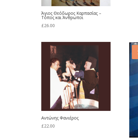
Άγιος Θεόδωρος Καρπασίας –
Τόπος και Άνθρωποι
£
26.00
Αντώνης Φανιέρος
£
22.00