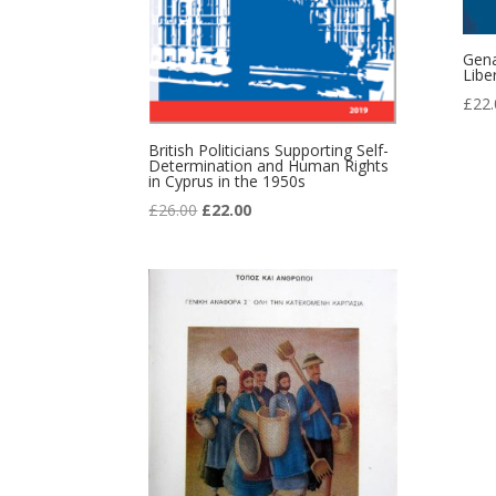
Gena
Libe
£
22.
British Politicians Supporting Self-
Determination and Human Rights
in Cyprus in the 1950s
Original
Current
£
26.00
£
22.00
price
price
was:
is:
£26.00.
£22.00.