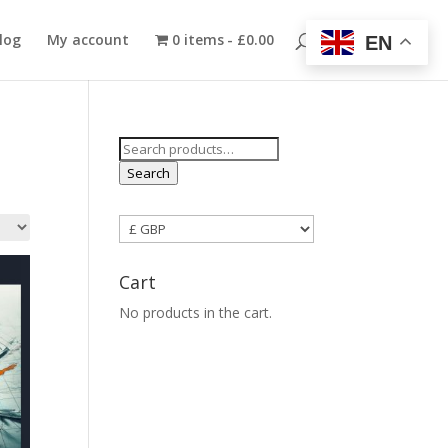
log
My account
0 items
£0.00
EN
Search
for:
Search
Cart
No products in the cart.