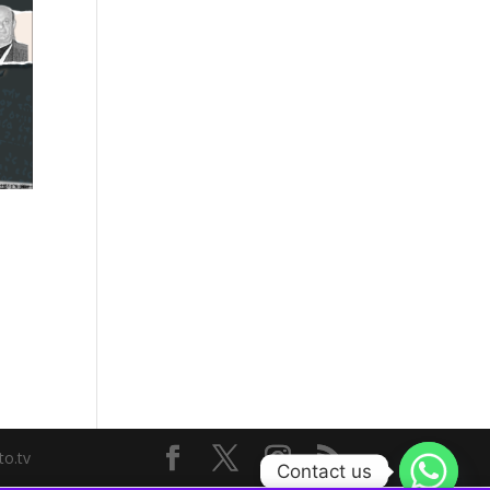
to.tv
Contact us