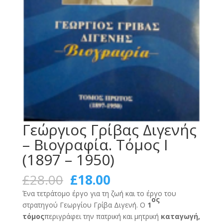
Γεώργιος Γρίβας Διγενής
– Βιογραφία. Τόμος Ι
(1897 – 1950)
Original
Current
£
28.00
£
18.00
price
price
Ένα τετράτομο έργο για τη ζωή και το έργο του
was:
is:
ος
στρατηγού Γεωργίου Γρίβα Διγενή. Ο
1
£28.00.
£18.00.
τόμος
περιγράφει την πατρική και μητρική
καταγωγή,