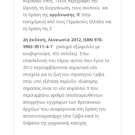
Αλβανικό Έπος. Τέλος περιγράφει την
ίδρυση, τη διοργάνωση, τους σκοπούς και
τη δράση της
οργάνωσης ‘Χ’
στην
κατεχόμενη από τους Γερμανούς Ελλάδα. και
τη δράση της ΄Χ¨.
2η έκδοση, Λευκωσία 2012, ΙSΒΝ 978-
9963-9511-4-
7
(σκληρό εξώφυλλο με
κουβερτούρα, 432 σελίδες) Στην
επανέκδοση του τόμου αυτού που έγινε το
2012 περιλαμβάνονται σημαντικά νέα
στοιχεία για τη ζωή του στρατηγού Γρίβα
στην υπό εξέταση περίοδο. Ιδιαίτερης
σημασίας είναι το νέο κεφάλαιο 9 που
περιλαμβάνει αριθμό αποδεσμευθέντων
απορρήτων εγγράφων των Βρετανικών
Αρχείων που αναφέρονται στη δράση του
αντισυνταγματάρχη τότε Γρίβα κατά τη
διάρκεια της γερμανικής κατοχής.