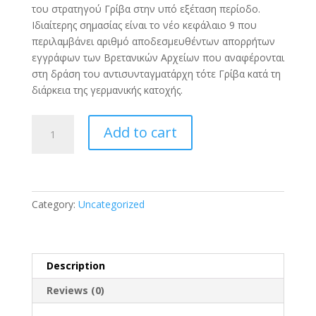
του στρατηγού Γρίβα στην υπό εξέταση περίοδο.
Ιδιαίτερης σημασίας είναι το νέο κεφάλαιο 9 που
περιλαμβάνει αριθμό αποδεσμευθέντων απορρήτων
εγγράφων των Βρετανικών Αρχείων που αναφέρονται
στη δράση του αντισυνταγματάρχη τότε Γρίβα κατά τη
διάρκεια της γερμανικής κατοχής.
Γεώργιος
Add to cart
Γρίβας
Διγενής
–
Βιογραφία.
Τόμος
Category:
Uncategorized
Ι
(1897
-
Description
1950)
quantity
Reviews (0)