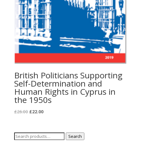
British Politicians Supporting
Self-Determination and
Human Rights in Cyprus in
the 1950s
Original
Current
£
26.00
£
22.00
price
price
was:
is:
£26.00.
£22.00.
Search
Search