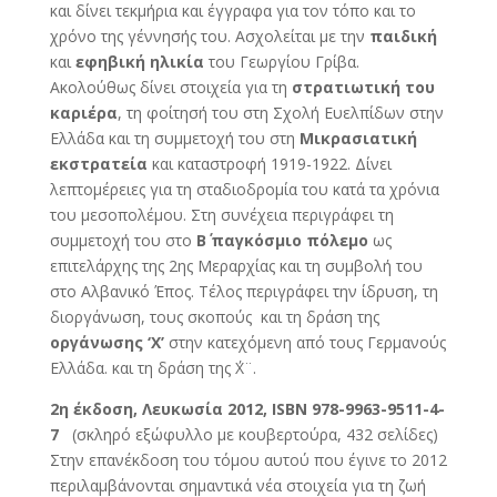
και δίνει τεκμήρια και έγγραφα για τον τόπο και το
χρόνο της γέννησής του. Ασχολείται με την
παιδική
και
εφηβική ηλικία
του Γεωργίου Γρίβα.
Ακολούθως δίνει στοιχεία για τη
στρατιωτική του
καριέρα
, τη φοίτησή του στη Σχολή Ευελπίδων στην
Ελλάδα και τη συμμετοχή του στη
Μικρασιατική
εκστρατεία
και καταστροφή 1919-1922. Δίνει
λεπτομέρειες για τη σταδιοδρομία του κατά τα χρόνια
του μεσοπολέμου. Στη συνέχεια περιγράφει τη
συμμετοχή του στο
Β΄ παγκόσμιο πόλεμο
ως
επιτελάρχης της 2ης Μεραρχίας και τη συμβολή του
στο Αλβανικό Έπος. Τέλος περιγράφει την ίδρυση, τη
διοργάνωση, τους σκοπούς και τη δράση της
οργάνωσης ‘Χ’
στην κατεχόμενη από τους Γερμανούς
Ελλάδα. και τη δράση της ΄Χ¨.
2η έκδοση, Λευκωσία 2012, ΙSΒΝ 978-9963-9511-4-
7
(σκληρό εξώφυλλο με κουβερτούρα, 432 σελίδες)
Στην επανέκδοση του τόμου αυτού που έγινε το 2012
περιλαμβάνονται σημαντικά νέα στοιχεία για τη ζωή