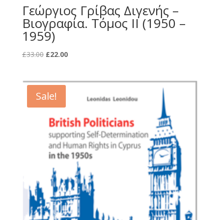
Γεώργιος Γρίβας Διγενής –
Βιογραφία. Τόμος ΙΙ (1950 –
1959)
Original
Current
£
33.00
£
22.00
price
price
was:
is:
£33.00.
£22.00.
Sale!