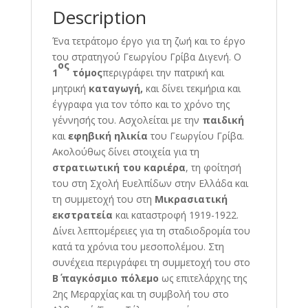
Description
Ένα τετράτομο έργο για τη ζωή και το έργο
του στρατηγού Γεωργίου Γρίβα Διγενή. Ο
ος
1
τόμος
περιγράφει την πατρική και
μητρική
καταγωγή,
και δίνει τεκμήρια και
έγγραφα για τον τόπο και το χρόνο της
γέννησής του. Ασχολείται με την
παιδική
και
εφηβική ηλικία
του Γεωργίου Γρίβα.
Ακολούθως δίνει στοιχεία για τη
στρατιωτική του καριέρα
, τη φοίτησή
του στη Σχολή Ευελπίδων στην Ελλάδα και
τη συμμετοχή του στη
Μικρασιατική
εκστρατεία
και καταστροφή 1919-1922.
Δίνει λεπτομέρειες για τη σταδιοδρομία του
κατά τα χρόνια του μεσοπολέμου. Στη
συνέχεια περιγράφει τη συμμετοχή του στο
Β΄ παγκόσμιο πόλεμο
ως επιτελάρχης της
2ης Μεραρχίας και τη συμβολή του στο