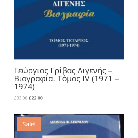
Γεώργιος Γρίβας Διγενής –
Βιογραφία. Τόμος ΙV (1971 –
1974)
Original
Current
£
33.00
£
22.00
price
price
was:
is:
£33.00.
£22.00.
Sale!