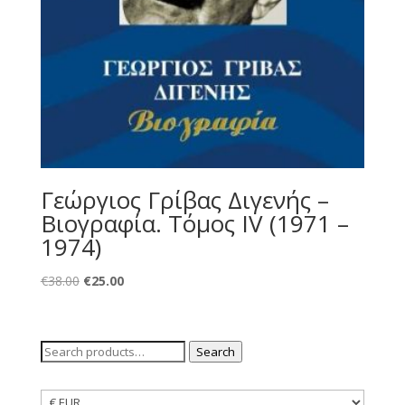
Γεώργιος Γρίβας Διγενής –
Βιογραφία. Τόμος ΙV (1971 –
1974)
Original
Current
€
38.00
€
25.00
price
price
was:
is:
€38.00.
€25.00.
Search
Search
for: