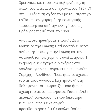
βρετανικές και τουρκικές κυβερνήσεις, τη
στάση του απέναντι στη χούντα του 1967-71
στην Ελλάδα, τη σχέση του με τον στρατηγό
Γρίβα και τον χειρισμό της εσωτερικής
κατάστασης και από την εκλογή του ως
Πρόεδρος της Κύπρου το 1960.
Απαντά στα ερωτήματα: Υποστήριζε ο
Μακάριος την Ένωση; Γιατί εγκατέλειψε τον
αγώνα της ΕΟΚΑ για την Ένωση και την
Αυτοδιάθεση για χάρη της ανεξαρτησίας; ΤΙ
εκεβιασμούς δέχτηκε ο Μακάριος στο
Λονδίνο για να υπογράψει τις Συμφωνίες
Ζυρίχης – Λονδίνου; Ποιες ήταν οι σχέσεις
του με τους Άγγλους; Είχε εμπλοκή στη
δολοφονία του Γιωρκάτζη; Ποια ήταν η
σχέση του με το παρακράτος; Γιατί επέλεξε
μετωπική σύγκρουση με τον δικτάτορα
Ιωαννίδη, αφού είχε σαφείς
προειδοποιήσεις ότι θα ακολουθούσε