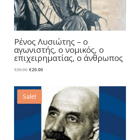
Ρένος Λυσιώτης – ο
αγωνιστής, ο νομικός, ο
επιχειρηματίας, ο άνθρωπος
Original
Current
€
30.00
€
20.00
price
price
was:
is:
€30.00.
€20.00.
Sale!